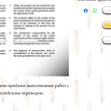
ачи-приёмки выполненных работ с
нглийским переводом.
перечень работ, принимаемых