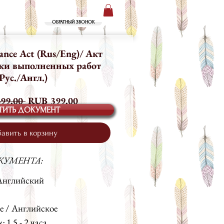
+7 (499) 719-73-00
ТАКТЫ
ОБРАТНЫЙ ЗВОНОК
ance Act (Rus/Eng)/ Акт
ки выполненных работ
(Рус./Англ.)
Обычная
Спеццена
99.00 
RUB 399.00
ТИТЬ ДОКУМЕНТ
цена
авить в корзину
КУМЕНТА:
 Английский
е / Английское
и:
1,5 - 2 часа