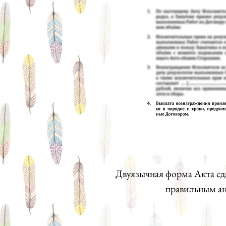
Двуязычная форма Акта сд
правильным а
В акте фиксируется 