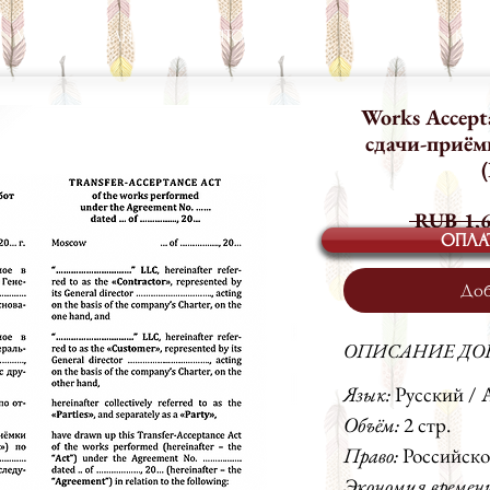
УСЛУГИ
БАНК ДОКУМЕНТОВ
БЛОГ
КОМАНДА
КОН
Works Accept
сдачи-приём
 RUB 1,6
ОПЛА
Доб
ОПИСАНИЕ ДО
Язык:
Русский /
Объём:
2 стр.
Право:
Российско
Экономия времен