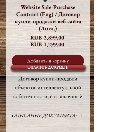
Website Sale-Purchase
Contract (Eng) / Договор
купли-продажи веб-сайта
(Англ.)
Обычная
 RUB 2,899.00 
Спеццена
цена
RUB 1,299.00
Добавить в корзину
ОПЛАТИТЬ ДОКУМЕНТ
Договор купли-продажи
объектов интеллектуальной
собственности, составленный
по английскому праву и
предусматривающий
ОПИСАНИЕ ДОКУМЕНТА:
приобретение Веб-сайта и
Язык:
Английский
Базы данных у их