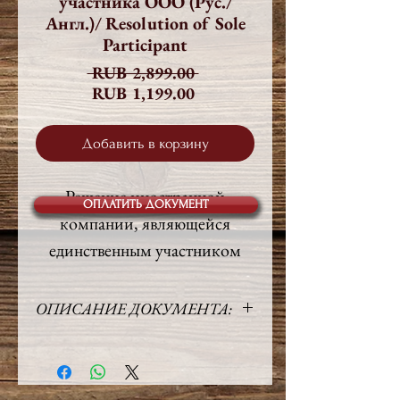
участника ООО (Рус./
Англ.)/ Resolution of Sole
Participant
Обычная
 RUB 2,899.00 
Спеццена
цена
RUB 1,199.00
Добавить в корзину
Решение иностранной
ОПЛАТИТЬ ДОКУМЕНТ
компании, являющейся
единственным участником
российского ООО, с
грамотным английским
ОПИСАНИЕ ДОКУМЕНТА:
переводом.
Язык:
Русский / Английский
Объём:
2 стр.
Решение необходимо для
Право:
Российское /