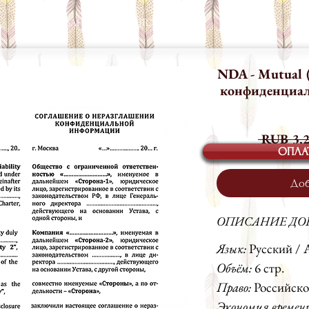
УСЛУГИ
БАНК ДОКУМЕНТОВ
БЛОГ
КОМАНДА
КОН
NDA - Mutual 
конфиденциаль
 RUB 3,2
ОПЛА
Доб
ОПИСАНИЕ ДО
Язык:
Русский / 
Объём:
6 стр.
Право:
Российско
Экономия времен