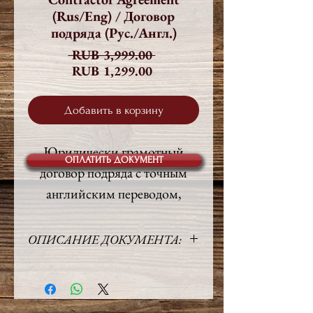
(Rus/Eng) / Договор
подряда (Рус./Англ.)
Обычная
 RUB 3,999.00 
Спеццена
цена
RUB 1,299.00
Добавить в корзину
Юридически грамотный
ОПЛАТИТЬ ДОКУМЕНТ
договор подряда с точным
английским переводом,
составленный
профессиональными
ОПИСАНИЕ ДОКУМЕНТА:
юристами.​
Язык:
Русский / Английский
Объём:
11 стр.
Задания, выполняемые
Право:
Российское