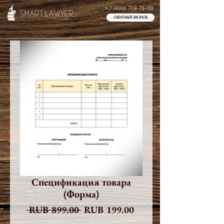
+7 (499) 719-73-00
ОБРАТНЫЙ ЗВОНОК
Спецификация товара
(Форма)
Обычная
Спеццена
 RUB 899.00 
RUB 199.00
цена