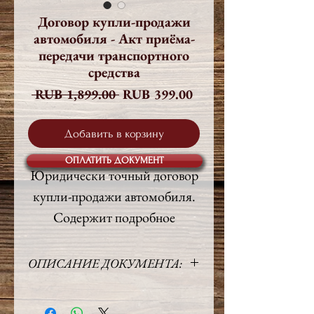
Договор купли-продажи
автомобиля - Акт приёма-
передачи транспортного
средства
Обычная
Спеццена
 RUB 1,899.00 
RUB 399.00
цена
Добавить в корзину
ОПЛАТИТЬ ДОКУМЕНТ
Юридически точный договор
купли-продажи автомобиля.
Содержит подробное
описание характеристик
передаваемого транспортного
ОПИСАНИЕ ДОКУМЕНТА:
средства.
Язык:
Русский
Объём:
5 стр.