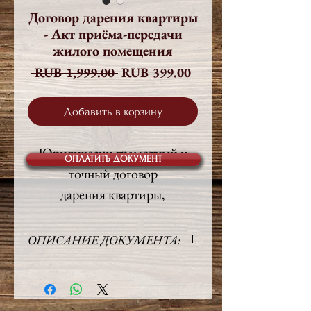
Договор дарения квартиры
- Акт приёма-передачи
жилого помещения
Обычная
Спеццена
 RUB 1,999.00 
RUB 399.00
цена
Добавить в корзину
Юридически грамотный и
ОПЛАТИТЬ ДОКУМЕНТ
точный договор
дарения квартиры,
составленный
профессиональными
ОПИСАНИЕ ДОКУМЕНТА:
юристами.
Язык:
Русский
Объём:
6 стр.
В качестве бонуса, договор
Право:
Российское