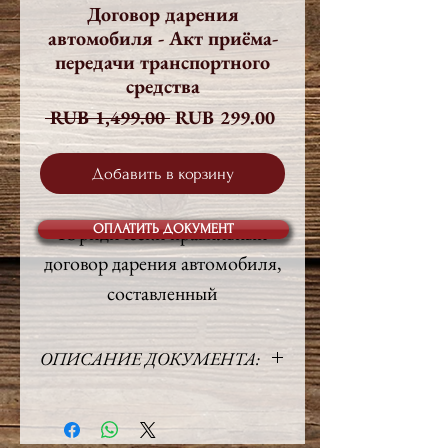
Договор дарения
автомобиля - Акт приёма-
передачи транспортного
средства
Обычная
Спеццена
 RUB 1,499.00 
RUB 299.00
цена
Добавить в корзину
Юридически правильный
ОПЛАТИТЬ ДОКУМЕНТ
договор дарения автомобиля,
составленный
профессиональными
юристами.
ОПИСАНИЕ ДОКУМЕНТА:
Язык:
Русский
Содержит подробное
Объём:
5 стр.
описание характеристик