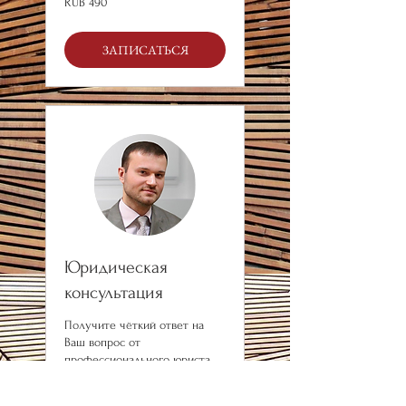
RUB 490
Russian
roubles
ЗАПИСАТЬСЯ
Юридическая
консультация
Получите чёткий ответ на
Ваш вопрос от
профессионального юриста
15 минут
490