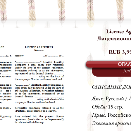
УСЛУГИ
БАНК ДОКУМЕНТОВ
БЛОГ
КОМАНДА
КОН
License A
Лицензионный
 RUB 3,99
ОПЛА
Доб
ОПИСАНИЕ ДО
Язык:
Русский / 
Объём:
15 стр.
Право:
Российско
Экономия времен