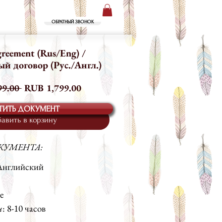
+7 (499) 719-73-00
ТАКТЫ
ОБРАТНЫЙ ЗВОНОК
greement (Rus/Eng) /
 договор (Рус./Англ.)
Обычная
Спеццена
9.00 
RUB 1,799.00
цена
ТИТЬ ДОКУМЕНТ
авить в корзину
КУМЕНТА:
Английский
е
и
: 8-10 часов