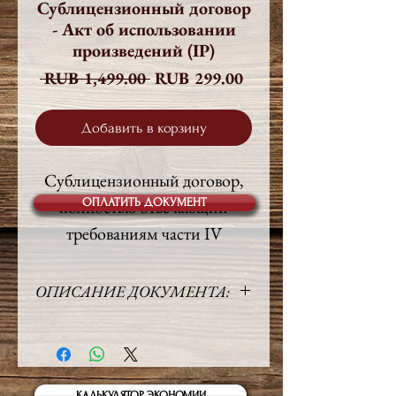
Сублицензионный договор
- Акт об использовании
произведений (IP)
Обычная
Спеццена
 RUB 1,499.00 
RUB 299.00
цена
Добавить в корзину
Сублицензионный договор,
полностью отвечающий
ОПЛАТИТЬ ДОКУМЕНТ
требованиям части IV
Гражданского Кодекса РФ.
ОПИСАНИЕ ДОКУМЕНТА:
В соответствии с
Язык:
Русский
договором, Сублицензиату
Объём:
10 стр.
предоставляется простая
Право:
Российское
неисключительная
КАЛЬКУЛЯТОР ЭКОНОМИИ