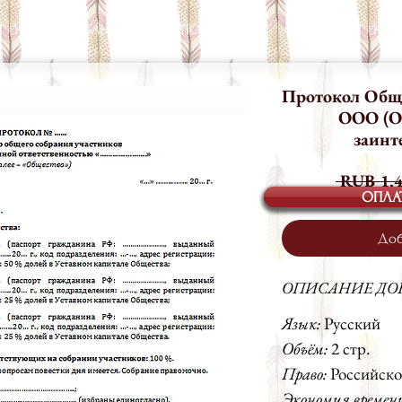
УСЛУГИ
БАНК ДОКУМЕНТОВ
БЛОГ
КОМАНДА
КОН
Протокол Обще
ООО (Од
заинт
 RUB 1,4
ОПЛА
Доб
ОПИСАНИЕ ДО
Язык:
Русский
Объём:
2 стр.
Право:
Российско
Экономия времен