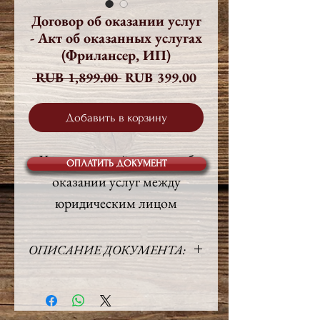
Договор об оказании услуг
- Акт об оказанных услугах
(Фрилансер, ИП)
Обычная
Спеццена
 RUB 1,899.00 
RUB 399.00
цена
Добавить в корзину
Универсальный договор об
ОПЛАТИТЬ ДОКУМЕНТ
оказании услуг между
юридическим лицом
(Заказчик) и индивидуальным
предпринимателем
ОПИСАНИЕ ДОКУМЕНТА:
(Исполнитель), по которому
Язык:
Русский
могут оказывать услуги
Объём:
5 стр.
фрилансеры, бухгалтеры,
Право:
Российское